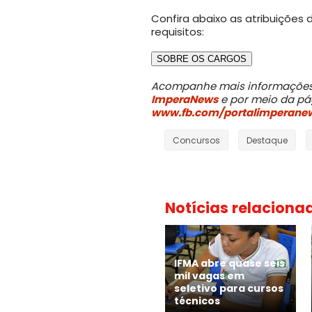
Confira abaixo as atribuições 
requisitos:
SOBRE OS CARGOS
Acompanhe mais informações 
ImperaNews
e por meio da pág
www.fb.com/portalimperane
Concursos
Destaque
Notícias relaciona
IFMA abre quase seis
mil vagas em
seletivo para cursos
técnicos