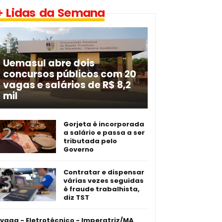
+ Lidas da Semana
Uemasul abre dois
concursos públicos com 20
vagas e salários de R$ 8,2
mil
Gorjeta é incorporada
a salário e passa a ser
tributada pelo
Governo
Contratar e dispensar
várias vezes seguidas
é fraude trabalhista,
diz TST
 vaga - Eletrotécnico -­ Imperatriz/MA