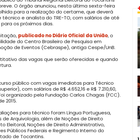
reve. O órgão anunciou, nesta última sexta-feira
olhida para a realização do certame, que deverá
e técnico e analista do TRE-TO, com salários de até
o para os próximos dias.
citação,
publicado no Diário Oficial da União
, o
ilidade do Centro Brasileiro de Pesquisa em
moção de Eventos (Cebraspe), antiga Cespe/UnB.
ntitativo das vagas que serão oferecidas e quando
rtura.
ncurso público com vagas imediatas para Técnico
superior), com salários de R$ 4.652,16 e R$ 7.210,60,
foi organizado pela Fundação Carlos Chagas (FCC).
de 2015.
valiações para técnico foram Língua Portuguesa,
 de Arquivologia, além de Noções de Direito
to Eleitoral, Noções de Direito Administrativo,
res Públicos Federais e Regimento Interno do
Estado de Tocantins.
1