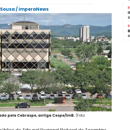
8
o Sousa / ImperaNews
I
c
8
B
c
ado pela Cebraspe, antiga Cespe/UnB.
(Foto:
úblico do Tribunal Regional Eleitoral do Tocantins