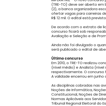
(TRE-TO) deve ser aberto em b
(2), a banca organizadora esc
ofertar vagas para carreiras d
R$ 12 mil. O edital está previst
De acordo com o extrato de li
concurso ficará sob responsab
Avaliação e Seleção e de Pro
Ainda não foi divulgado o qua
será publicado o edital de abe
Último concurso
Em 2010, o TRE-TO realizou co
(nível médio) e Analista (nível 
respectivamente. O concurso 
A validade encerrou em junho 
As disciplinas cobradas nas a
Noções de Informática, Noções
Constitucional, Noções de Direi
Normas Aplicáveis aos Servido
Tribunal Regional Eleitoral do 