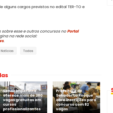
de alguns cargos previstos no edital TER-TO e
sobre esse e outros concursos no
Portal
ina na rede social:
ws
.
Notícias
Todas
das
Senac Imperatriz
Prefeitura de
oferece mais de 380
Senador La Rocque
vagas gratuitas em
abre inscrições para
cursos
concurso com 82
profissionalizantes
vagas