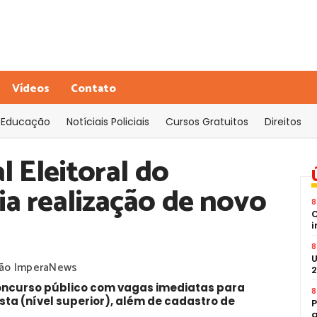
Vídeos
Contato
Educação
Notíciais Policiais
Cursos Gratuitos
Direitos
l Eleitoral do
a realização de novo
8
C
i
8
U
ão ImperaNews
2
concurso público com vagas imediatas para
8
ista (nível superior), além de cadastro de
P
a