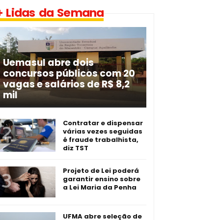
+ Lidas da Semana
Uemasul abre dois
concursos públicos com 20
vagas e salários de R$ 8,2
mil
Contratar e dispensar
várias vezes seguidas
é fraude trabalhista,
diz TST
Projeto de Lei poderá
garantir ensino sobre
a Lei Maria da Penha
UFMA abre seleção de