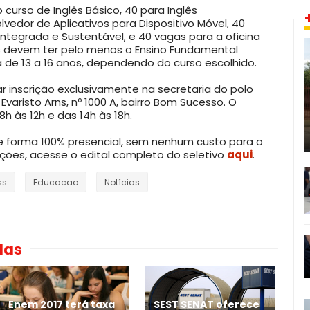
curso de Inglês Básico, 40 para Inglês
lvedor de Aplicativos para Dispositivo Móvel, 40
ntegrada e Sustentável, e 40 vagas para a oficina
 devem ter pelo menos o Ensino Fundamental
de 13 a 16 anos, dependendo do curso escolhido.
 inscrição exclusivamente na secretaria do polo
Evaristo Arns, nº 1000 A, bairro Bom Sucesso. O
h às 12h e das 14h às 18h.
e forma 100% presencial, sem nenhum custo para o
ações, acesse o edital completo do seletivo
aqui
.
ss
Educacao
Notícias
das
Enem 2017 terá taxa
SEST SENAT oferece