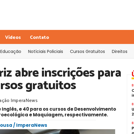
Vídeos
Contato
Educação
Notíciais Policiais
Cursos Gratuitos
Direitos
iz abre inscrições para
rsos gratuitos
8
C
i
ação ImperaNews
8
 Inglês, e 40 para os cursos de Desenvolvimento
U
2
groecológica e Maquiagem, respectivamente.
8
 Sousa / ImperaNews
P
a