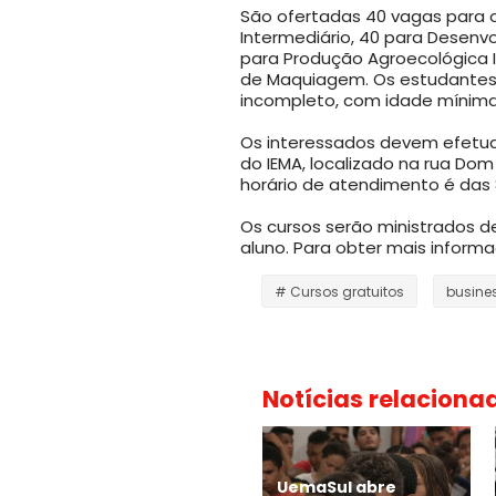
São ofertadas 40 vagas para o 
Intermediário, 40 para Desenvo
para Produção Agroecológica I
de Maquiagem. Os estudantes
incompleto, com idade mínima 
Os interessados devem efetuar
do IEMA, localizado na rua Dom 
horário de atendimento é das 8
Os cursos serão ministrados d
aluno. Para obter mais inform
# Cursos gratuitos
busine
Notícias relaciona
UemaSul abre