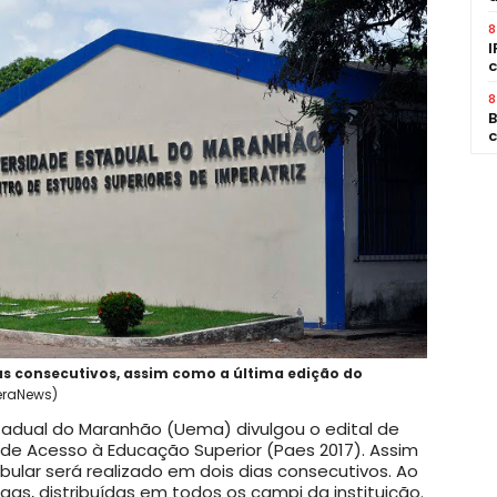
8
I
c
8
B
c
as consecutivos, assim como a última edição do
eraNews)
stadual do Maranhão (Uema) divulgou o edital de
 de Acesso à Educação Superior (Paes 2017). Assim
bular será realizado em dois dias consecutivos. Ao
gas, distribuídas em todos os campi da instituição.