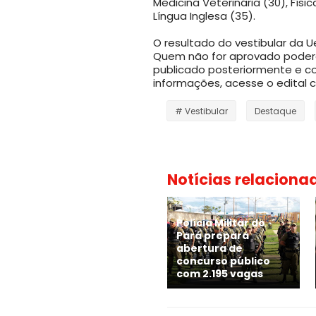
Medicina Veterinária (30), Físi
Língua Inglesa (35).
O resultado do vestibular da U
Quem não for aprovado poderá 
publicado posteriormente e co
informações, acesse o edital
# Vestibular
Destaque
Notícias relaciona
Polícia Militar do
Pará prepara
abertura de
concurso público
com 2.195 vagas