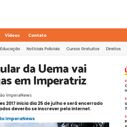
Vídeos
Contato
Educação
Notíciais Policiais
Cursos Gratuitos
Direitos
bular da Uema vai
as em Imperatriz
8
C
i
ão ImperaNews
8
s 2017 inicia dia 25 de julho e será encerrado
U
2
sados deverão se inscrever pela internet.
8
ção ImperaNews
P
a