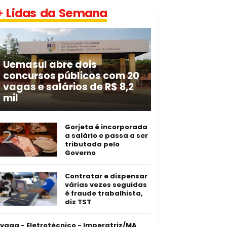
+ Lidas da Semana
Uemasul abre dois
concursos públicos com 20
vagas e salários de R$ 8,2
mil
Gorjeta é incorporada
a salário e passa a ser
tributada pelo
Governo
Contratar e dispensar
várias vezes seguidas
é fraude trabalhista,
diz TST
 vaga - Eletrotécnico -­ Imperatriz/MA