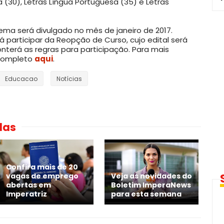
ca (30), Letras Língua Portuguesa (35) e Letras
ema será divulgado no mês de janeiro de 2017.
participar da Reopção de Curso, cujo edital será
nterá as regras para participação. Para mais
 completo
aqui
.
Educacao
Notícias
das
Confira mais de 20
vagas de emprego
Veja as novidades do
abertas em
Boletim ImperaNews
Imperatriz
para esta semana