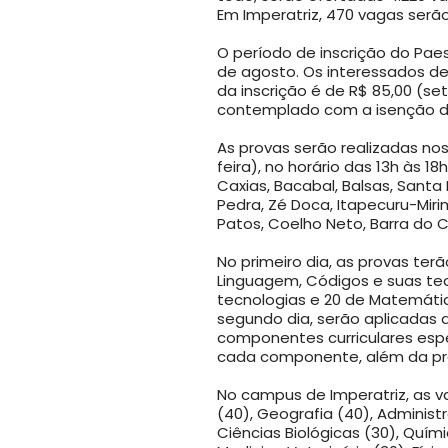
Em Imperatriz, 470 vagas serã
O período de inscrição do Paes 
de agosto. Os interessados de
da inscrição é de R$ 85,00 (se
contemplado com a isenção d
As provas serão realizadas no
feira), no horário das 13h às 1
Caxias, Bacabal, Balsas, Santa 
Pedra, Zé Doca, Itapecuru-Mirim
Patos, Coelho Neto, Barra do 
No primeiro dia, as provas ter
Linguagem, Códigos e suas te
tecnologias e 20 de Matemátic
segundo dia, serão aplicadas a
componentes curriculares espe
cada componente, além da pr
No campus de Imperatriz, as va
(40), Geografia (40), Adminis
Ciências Biológicas (30), Quími