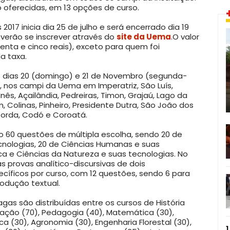
o oferecidas, em 13 opções de curso.
2017 inicia dia 25 de julho e será encerrado dia 19
verão se inscrever através do
site da Uema
.O valor
tenta e cinco reais), exceto para quem foi
a taxa.
s dias 20 (domingo) e 21 de Novembro (segunda-
8h, nos campi da Uema em Imperatriz, São Luís,
Inês, Açailândia, Pedreiras, Timon, Grajaú, Lago da
, Colinas, Pinheiro, Presidente Dutra, São João dos
Corda, Codó e Coroatá.
ão 60 questões de múltipla escolha, sendo 20 de
cnologias, 20 de Ciências Humanas e suas
a e Ciências da Natureza e suas tecnologias. No
s provas analítico-discursivas de dois
cíficos por curso, com 12 questões, sendo 6 para
odução textual.
gas são distribuídas entre os cursos de História
tração (70), Pedagogia (40), Matemática (30),
ca (30), Agronomia (30), Engenharia Florestal (30),
1