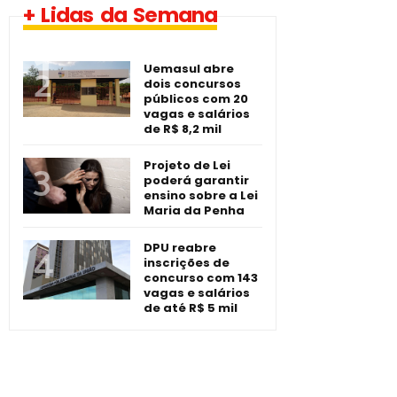
+ Lidas da Semana
-­ Imperatriz/MA
Uemasul abre
dois concursos
públicos com 20
vagas e salários
de R$ 8,2 mil
Projeto de Lei
poderá garantir
ensino sobre a Lei
Maria da Penha
DPU reabre
inscrições de
concurso com 143
vagas e salários
de até R$ 5 mil