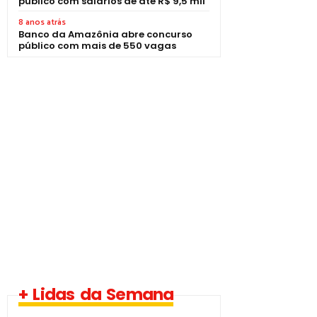
público com salários de até R$ 9,5 mil
8 anos atrás
Banco da Amazônia abre concurso
público com mais de 550 vagas
1 vaga - Eletrotécnico
+ Lidas da Semana
-­ Imperatriz/MA