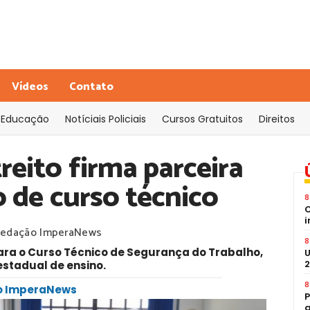
Vídeos
Contato
Educação
Notíciais Policiais
Cursos Gratuitos
Direitos
reito firma parceira
 de curso técnico
8
C
i
edação ImperaNews
8
ara o Curso Técnico de Segurança do Trabalho,
U
2
estadual de ensino.
8
ão ImperaNews
P
a