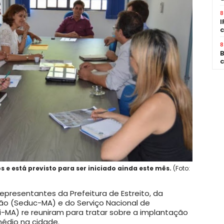
8
I
c
8
B
c
 e está previsto para ser iniciado ainda este mês.
(Foto:
epresentantes da Prefeitura de Estreito, da
ão (Seduc-MA) e do Serviço Nacional de
i-MA) re reuniram para tratar sobre a implantação
médio na cidade.