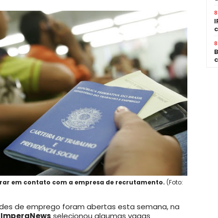
8
I
c
8
B
c
ntrar em contato com a empresa de recrutamento.
(Foto:
ades de emprego foram abertas esta semana, na
l ImperaNews
selecionou algumas vagas