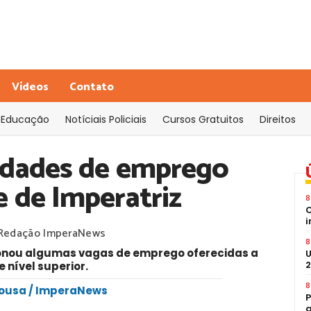
Vídeos
Contato
Educação
Notíciais Policiais
Cursos Gratuitos
Direitos
idades de emprego
e de Imperatriz
8
C
i
Redação ImperaNews
8
onou algumas vagas de emprego oferecidas a
U
2
e nível superior.
8
 Sousa / ImperaNews
P
a