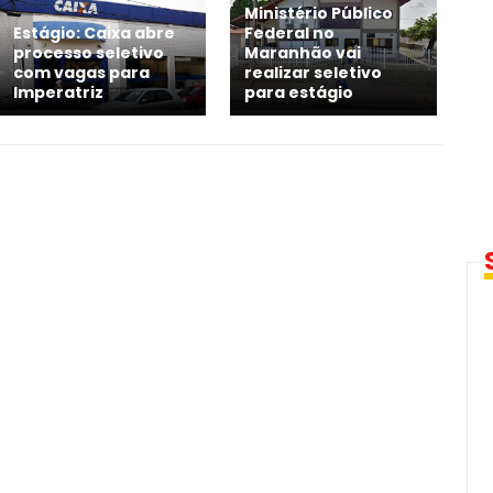
Ministério Público
Estágio: Caixa abre
Federal no
processo seletivo
Maranhão vai
com vagas para
realizar seletivo
Imperatriz
para estágio