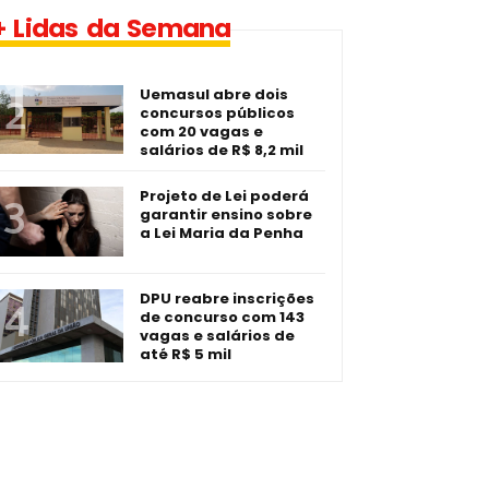
1 vaga - Eletrotécnico -­
+ Lidas da Semana
Imperatriz/MA
Uemasul abre dois
concursos públicos
com 20 vagas e
salários de R$ 8,2 mil
Projeto de Lei poderá
garantir ensino sobre
a Lei Maria da Penha
DPU reabre inscrições
de concurso com 143
vagas e salários de
até R$ 5 mil