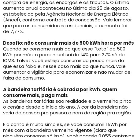
compra de energia, os encargos e os tributos. O último
aumento anual aconteceu no último dia 25 de agosto,
estabelecido pela Agência Nacional de Energia Elétrica
(Aneel), conforme contrato de concessão. Vale lembrar
que para os consumidores residenciais, o aumento foi
de 7,77%.
Desafio: não consumir mais de 500 kWh hora por mês
Quando se consome mais do que esse “teto” de 500
kWh por mês, o percentual sai de 14% para 27% só de
ICMS. Talvez você esteja consumindo pouco mais do
que essa faixa e, nesse caso mais do que nunca, vale
aumentar a vigilância para economizar e não mudar de
faixa de consumo.
A bandeira tarifária é cobrada por kWh. Quem
consome mais, paga mais
As bandeiras tarifárias são realidade e o vermelho pinta
o cenário desde o início do ano. A cor da bandeira não
varia de pessoa pra pessoa e nem de região pra região.
E a conta é muito simples, se você consumir 1 kWh por
mês com a bandeira vermelha vigente (claro que
ninguém consome só isso), você pagaria 0,055 centavos