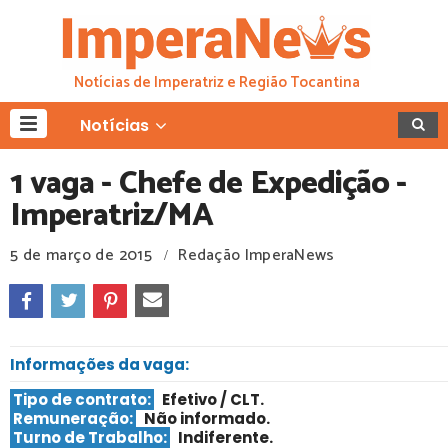
Notícias de Imperatriz e Região Tocantina
Notícias
1 vaga - Chefe de Expedição ­-
Imperatriz/MA
5 de março de 2015
Redação ImperaNews
/
Informações da vaga:
Tipo de contrato:
Efetivo / CLT
.
Remuneração:
Não informado.
Turno de Trabalho:
Indiferente
.