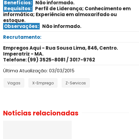
Benefícios:
Não informado.
Requisitos:
­
Perfil de Liderança;­ Conhecimento em
informática;­ Experiência em almoxarifado ou
estoque.
Observações:
Não informado.
Recrutamento:
Empregos Aqui - Rua Sousa Lima, 846, Centro.
Imperatriz - MA.
Telefone: (99) 3525-8081 / 3017-9762
Última Atualização: 03/03/2015
Vagas
X-Emprego
Z-Servicos
Notícias relacionadas