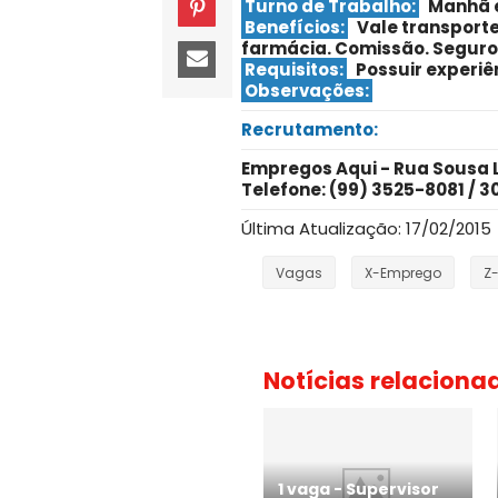
Turno de Trabalho:
Manhã 
Benefícios:
Vale transporte
farmácia. Comissão. Seguro 
Requisitos:
Possuir experiê
Observações:
Recrutamento:
Empregos Aqui - Rua Sousa Li
Telefone: (99) 3525-8081 / 3
Última Atualização: 17/02/2015
Vagas
X-Emprego
Z
Notícias relaciona
1 vaga - Supervisor