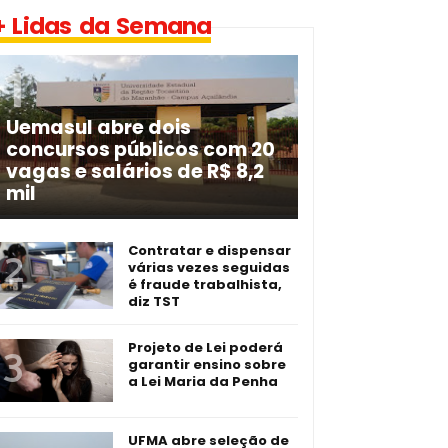
+ Lidas da Semana
Uemasul abre dois
concursos públicos com 20
vagas e salários de R$ 8,2
mil
Contratar e dispensar
várias vezes seguidas
é fraude trabalhista,
diz TST
Projeto de Lei poderá
garantir ensino sobre
a Lei Maria da Penha
UFMA abre seleção de