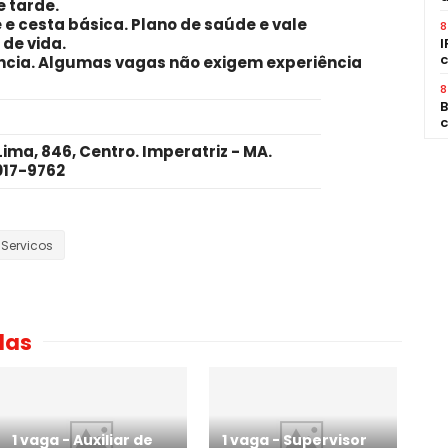
e tarde
.
 e cesta básica. Plano de saúde e vale
8
de vida.
I
c
ncia
. Algumas vagas não exigem experiência
8
B
c
ma, 846, Centro. Imperatriz - MA.
017-9762
-Servicos
das
1 vaga - Auxiliar de
1 vaga - Supervisor