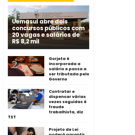
Uemasul abre dois
concursos públicos com
20 vagas e salários de
R$ 8,2 mil
Gorjeta é
incorporada a
salário e passa a
ser tributada pelo
Governo
Contratar e
dispensar várias
vezes seguidas é
fraude
trabalhista, diz
TST
Projeto de Lei
poderá garantir