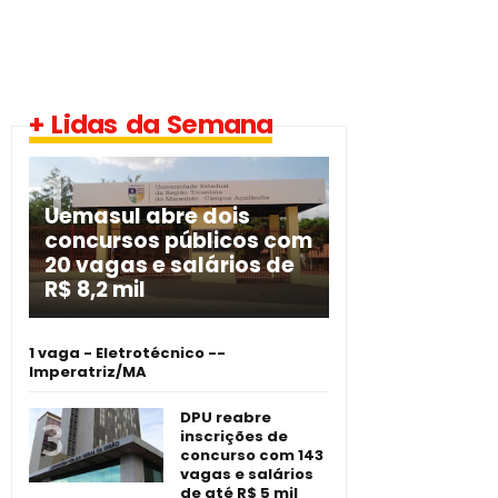
+ Lidas da Semana
Uemasul abre dois
concursos públicos com
20 vagas e salários de
R$ 8,2 mil
1 vaga - Eletrotécnico -­
Imperatriz/MA
DPU reabre
inscrições de
concurso com 143
vagas e salários
de até R$ 5 mil