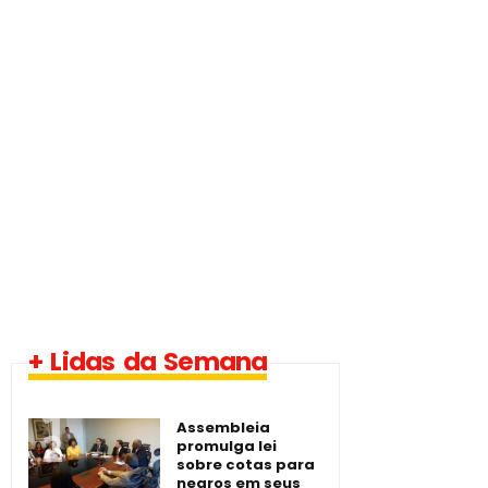
1 vaga - Eletrotécnico
+ Lidas da Semana
-­ Imperatriz/MA
Assembleia
promulga lei
sobre cotas para
negros em seus