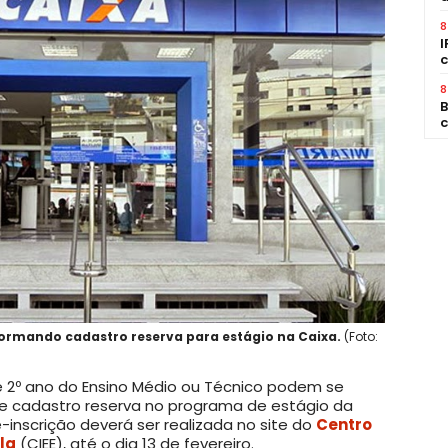
8
I
c
8
B
c
ormando cadastro reserva para estágio na Caixa.
(Foto:
 e 2º ano do Ensino Médio ou Técnico podem se
e cadastro reserva no programa de estágio da
-inscrição deverá ser realizada no site do
Centro
la
(CIEE), até o dia 13 de fevereiro.