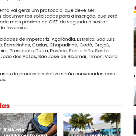
stema vai gerar um protocolo, que deve ser
documentos solicitados para a inscrição, que será
ade mais próxima do CIEE, de segunda à sexta-
 de fevereiro.
dades de Imperatriz, Açailândia, Estreito, São Luís,
, Barreirinhas, Caxias, Chapadinha, Codó, Grajaú,
eiro, Presidente Dutra, Rosário, Santa Inês, Santa
o João dos Patos, São José de Ribamar, Timon, Viana
fases do processo seletivo serão convocados para
1
as.
das
IFMA cria
TRE-MA deve
regulamento para
anunciar realização