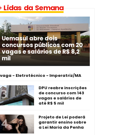
+ Lidas da Semana
Uemasul abre dois
concursos públicos com 20
vagas e salários de R$ 8,2
mil
 vaga - Eletrotécnico -­ Imperatriz/MA
DPU reabre inscrições
de concurso com 143
vagas e salários de
até R$ 5 mil
Projeto de Lei poderá
garantir ensino sobre
a Lei Maria da Penha