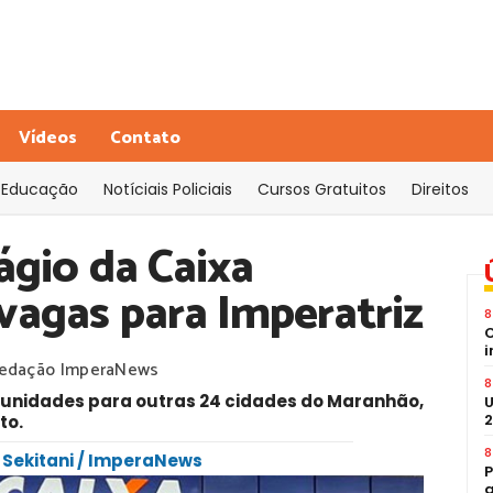
Vídeos
Contato
Educação
Notíciais Policiais
Cursos Gratuitos
Direitos
ágio da Caixa
vagas para Imperatriz
8
C
i
edação ImperaNews
8
tunidades para outras 24 cidades do Maranhão,
U
2
to.
8
a Sekitani / ImperaNews
P
a