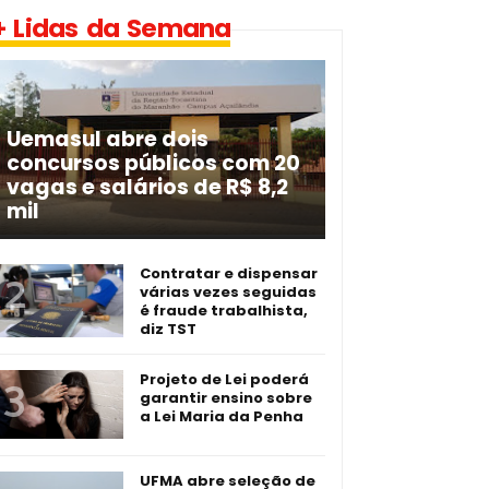
+ Lidas da Semana
Uemasul abre dois
concursos públicos com 20
vagas e salários de R$ 8,2
mil
Contratar e dispensar
várias vezes seguidas
é fraude trabalhista,
diz TST
Projeto de Lei poderá
garantir ensino sobre
a Lei Maria da Penha
UFMA abre seleção de