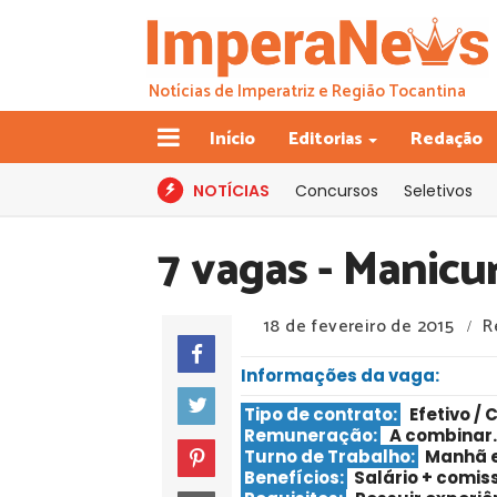
Notícias de Imperatriz e Região Tocantina
Início
Editorias
Redação
NOTÍCIAS
Concursos
Seletivos
7 vagas - Manicu
18 de fevereiro de 2015
R
/
Informações da vaga:
Tipo de contrato:
Efetivo / 
Remuneração:
A combinar.
Turno de Trabalho:
Manhã e 
Benefícios:
Salário + comis