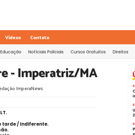
Vídeos
Contato
Educação
Notíciais Policiais
Cursos Gratuitos
Direitos
re - Imperatriz/MA
8
edação ImperaNews
C
i
8
U
CLT
.
2
tarde / Indiferente.
8
P
são.
a