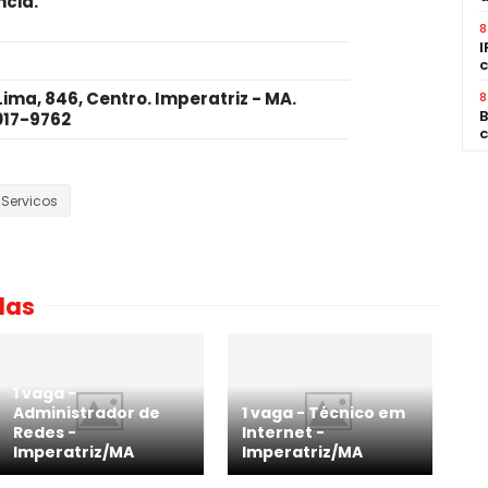
ncia
.
8
I
c
ma, 846, Centro. Imperatriz - MA.
8
B
017-9762
c
-Servicos
das
1 vaga -
Administrador de
1 vaga - Técnico em
Redes -
Internet -
Imperatriz/MA
Imperatriz/MA