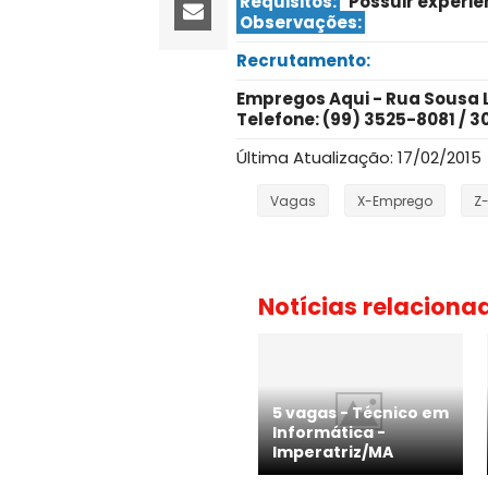
Requisitos:
Possuir experiê
Observações:
Recrutamento:
Empregos Aqui - Rua Sousa Li
Telefone: (99) 3525-8081 / 3
Última Atualização: 17/02/2015
Vagas
X-Emprego
Z
Notícias relaciona
5 vagas - Técnico em
Informática -
Imperatriz/MA