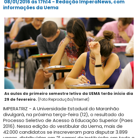
08/01/2016 às 17h14 - Redação ImperaNews, com
informações da Uema
As aulas do primeiro semestre letivo da UEMA terão início dia
29 de fevereiro.
(Foto:Reprodução/Internet)
IMPERATRIZ - A Universidade Estadual do Maranhão
divulgará, na próxima terça-feira (12), o resultado do
Processo Seletivo de Acesso à Educação Superior (Paes
2016). Nessa edição do vestibular da Uema, mais de
42.000 candidatos se inscreveram para disputar 3.899
vagas, distribuídas em 21 campi da instituição em todo o