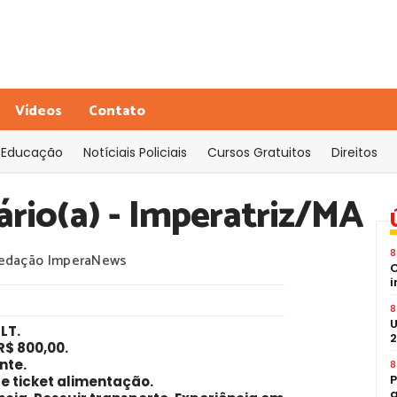
Vídeos
Contato
Educação
Notíciais Policiais
Cursos Gratuitos
Direitos
ário(a) - Imperatriz/MA
8
edação ImperaNews
C
i
8
U
CLT
.
2
R$ 800,00.
nte.
8
P
e ticket alimentação.
a