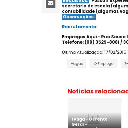
Requisitos:
Possuir experiê
secretaria de escola (algum
contabilidade (algumas vag
Observações:
Recrutamento:
Empregos Aqui - Rua Sousa Li
Telefone: (99) 3525-8081 / 3
Última Atualização: 17/02/2015
Vagas
X-Emprego
Z
Notícias relaciona
1 vaga - Gerente
Geral -