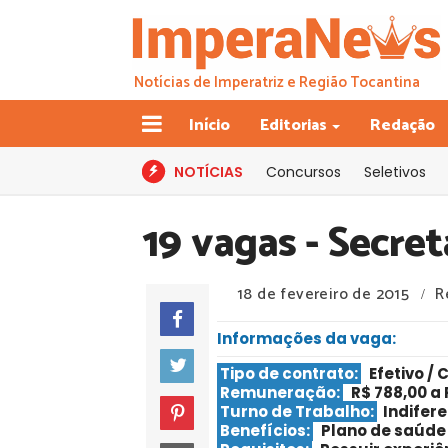
Notícias de Imperatriz e Região Tocantina
Início
Editorias
Redação
NOTÍCIAS
Concursos
Seletivos
19 vagas - Secret
18 de fevereiro de 2015
R
/
Informações da vaga:
Tipo de contrato:
Efetivo / 
Remuneração:
R$ 788,00 a 
Turno de Trabalho:
Indifere
Benefícios:
Plano de saúde 