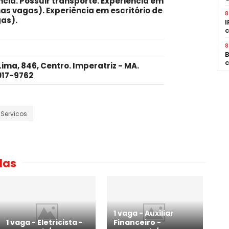
ncia
. Possuir transporte. Experiência em
as vagas). Experiência em escritório de
8
as).
I
c
8
B
c
ma, 846, Centro. Imperatriz - MA.
017-9762
-Servicos
das
1 vaga - Auxiliar
1 vaga - Eletricista -
Financeiro -