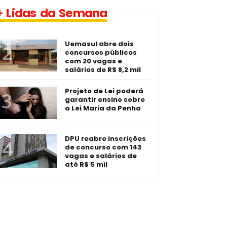
1 vaga - Eletrotécnico -­
+ Lidas da Semana
Imperatriz/MA
Uemasul abre dois
concursos públicos
com 20 vagas e
salários de R$ 8,2 mil
Projeto de Lei poderá
garantir ensino sobre
a Lei Maria da Penha
DPU reabre inscrições
de concurso com 143
vagas e salários de
até R$ 5 mil